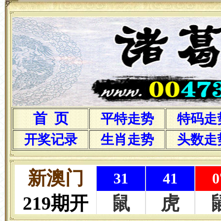
首 页
平特走势
特码走
开奖记录
生肖走势
头数走