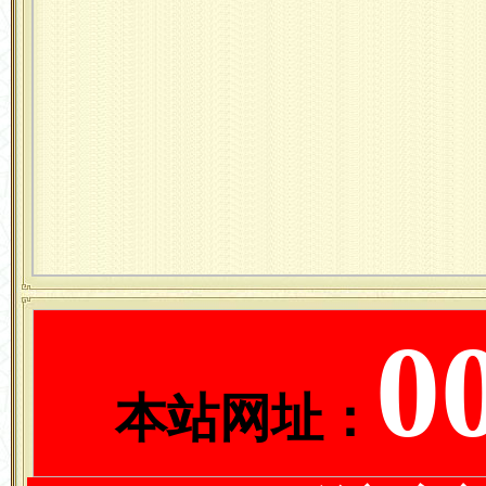
0
本站网址：