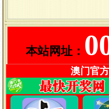
0
本站网址：
澳门官